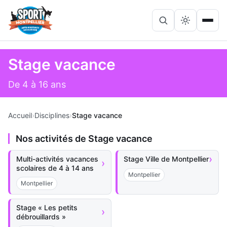
Lancer
Ouvri
Rechercher
la
le
sur
recherche
menu
le
Stage vacance
site
De 4 à 16 ans
Accueil
Disciplines
Stage vacance
Nos activités de Stage vacance
›
Multi-activités vacances
Stage Ville de Montpellier
›
scolaires de 4 à 14 ans
Montpellier
Montpellier
Stage « Les petits
›
débrouillards »