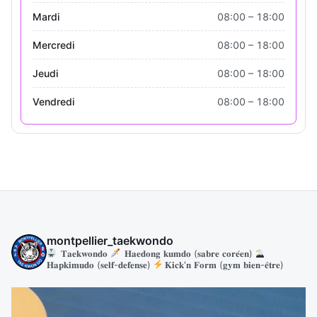
Mardi
08:00 – 18:00
Mercredi
08:00 – 18:00
Jeudi
08:00 – 18:00
Vendredi
08:00 – 18:00
montpellier_taekwondo
𝐓𝐚𝐞𝐤𝐰𝐨𝐧𝐝𝐨
𝐇𝐚𝐞𝐝𝐨𝐧𝐠 𝐤𝐮𝐦𝐝𝐨 (𝐬𝐚𝐛𝐫𝐞 𝐜𝐨𝐫𝐞́𝐞𝐧)
𝐇𝐚𝐩𝐤𝐢𝐦𝐮𝐝𝐨 (𝐬𝐞𝐥𝐟-𝐝𝐞𝐟𝐞𝐧𝐬𝐞)
𝐊𝐢𝐜𝐤'𝐧 𝐅𝐨𝐫𝐦 (𝐠𝐲𝐦 𝐛𝐢𝐞𝐧-𝐞̂𝐭𝐫𝐞)