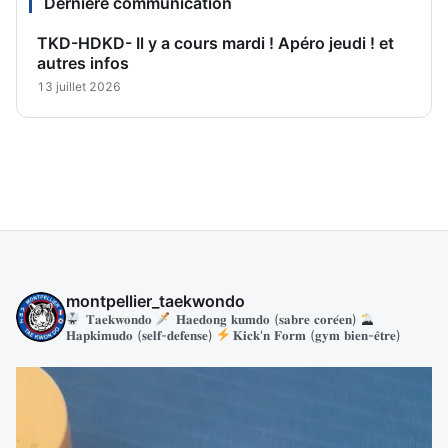
Dernière communication
TKD-HDKD- Il y a cours mardi ! Apéro jeudi ! et
autres infos
13 juillet 2026
montpellier_taekwondo
𝐓𝐚𝐞𝐤𝐰𝐨𝐧𝐝𝐨
𝐇𝐚𝐞𝐝𝐨𝐧𝐠 𝐤𝐮𝐦𝐝𝐨 (𝐬𝐚𝐛𝐫𝐞 𝐜𝐨𝐫𝐞́𝐞𝐧)
𝐇𝐚𝐩𝐤𝐢𝐦𝐮𝐝𝐨 (𝐬𝐞𝐥𝐟-𝐝𝐞𝐟𝐞𝐧𝐬𝐞)
𝐊𝐢𝐜𝐤'𝐧 𝐅𝐨𝐫𝐦 (𝐠𝐲𝐦 𝐛𝐢𝐞𝐧-𝐞̂𝐭𝐫𝐞)