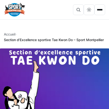
Lancer
Ouvri
Rechercher
la
le
sur
recherche
menu
le
site
Accueil
Section d’Excellence sportive Tae Kwon Do – Sport Montpellier