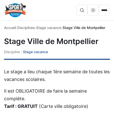
Lancer
Ouvri
Rechercher
la
le
sur
recherche
menu
le
Accueil
Disciplines
Stage vacance
Stage Ville de Montpellier
site
Stage Ville de Montpellier
Discipline :
Stage vacance
Le stage a lieu chaque 1ère semaine de toutes les
vacances scolaires.
Il est OBLIGATOIRE de faire la semaine
complète.
Tarif : GRATUIT
(Carte ville obligatoire)