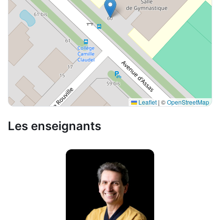
Leaflet
|
©
OpenStreetMap
Les enseignants