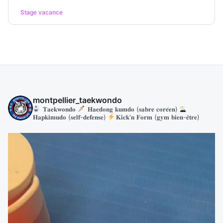
Stage vacance
montpellier_taekwondo
𝐓𝐚𝐞𝐤𝐰𝐨𝐧𝐝𝐨
𝐇𝐚𝐞𝐝𝐨𝐧𝐠 𝐤𝐮𝐦𝐝𝐨 (𝐬𝐚𝐛𝐫𝐞 𝐜𝐨𝐫𝐞́𝐞𝐧)
𝐇𝐚𝐩𝐤𝐢𝐦𝐮𝐝𝐨 (𝐬𝐞𝐥𝐟-𝐝𝐞𝐟𝐞𝐧𝐬𝐞)
𝐊𝐢𝐜𝐤'𝐧 𝐅𝐨𝐫𝐦 (𝐠𝐲𝐦 𝐛𝐢𝐞𝐧-𝐞̂𝐭𝐫𝐞)