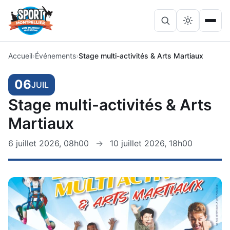
Lancer
Ouvri
Rechercher
la
le
sur
recherche
menu
le
Accueil
Événements
Stage multi-activités & Arts Martiaux
site
06
JUIL
Stage multi-activités & Arts
Martiaux
6 juillet 2026, 08h00
→
10 juillet 2026, 18h00