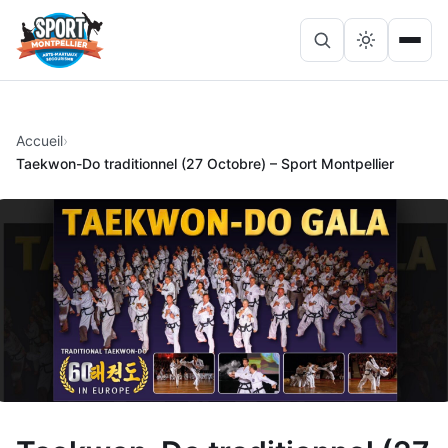
Lancer
Ouvri
Rechercher
la
le
sur
recherche
menu
le
site
Accueil
Taekwon-Do traditionnel (27 Octobre) – Sport Montpellier