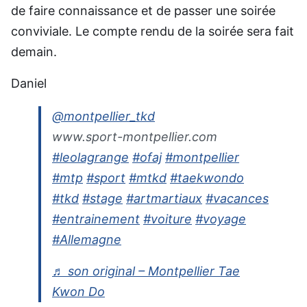
de faire connaissance et de passer une soirée
conviviale. Le compte rendu de la soirée sera fait
demain.
Daniel
@montpellier_tkd
www.sport-montpellier.com
#leolagrange
#ofaj
#montpellier
#mtp
#sport
#mtkd
#taekwondo
#tkd
#stage
#artmartiaux
#vacances
#entrainement
#voiture
#voyage
#Allemagne
♬ son original – Montpellier Tae
Kwon Do