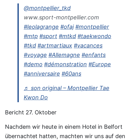
@montpellier_tkd
www.sport-montpellier.com
#leolagrange
#ofaj
#montpellier
#mtp
#sport
#mtkd
#taekwondo
#tkd
#artmartiaux
#vacances
#voyage
#Allemagne
#enfants
#demo
#démonstration
#Europe
#anniversaire
#60ans
♬ son original – Montpellier Tae
Kwon Do
Bericht 27. Oktober
Nachdem wir heute in einem Hotel in Belfort
übernachtet hatten, machten wir uns auf den