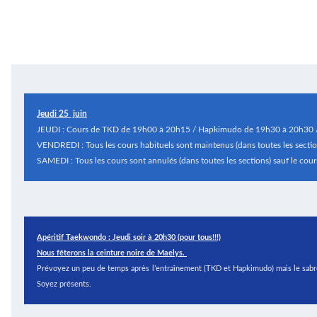
Jeudi 25 juin
JEUDI : Cours de TKD de 19h00 à 20h15 / Hapkimudo de 19h30 à 20h30 /
VENDREDI : Tous les cours habituels sont maintenus (dans toutes les sectio
SAMEDI : Tous les cours sont annulés (dans toutes les sections) sauf le
Apéritif Taekwondo : Jeudi soir à 20h30 (pour tous!!!)
Nous fêterons la ceinture noire de Maelys.
Prévoyez un peu de temps après l’entraînement (TKD et Hapkimudo) mais le sabre
Soyez présents.