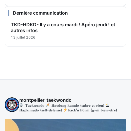
Dernière communication
TKD-HDKD- Il y a cours mardi ! Apéro jeudi ! et
autres infos
13 juillet 2026
montpellier_taekwondo
𝐓𝐚𝐞𝐤𝐰𝐨𝐧𝐝𝐨
𝐇𝐚𝐞𝐝𝐨𝐧𝐠 𝐤𝐮𝐦𝐝𝐨 (𝐬𝐚𝐛𝐫𝐞 𝐜𝐨𝐫𝐞́𝐞𝐧)
𝐇𝐚𝐩𝐤𝐢𝐦𝐮𝐝𝐨 (𝐬𝐞𝐥𝐟-𝐝𝐞𝐟𝐞𝐧𝐬𝐞)
𝐊𝐢𝐜𝐤'𝐧 𝐅𝐨𝐫𝐦 (𝐠𝐲𝐦 𝐛𝐢𝐞𝐧-𝐞̂𝐭𝐫𝐞)