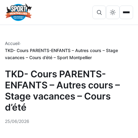
Lancer
Ouvri
Rechercher
la
le
sur
recherche
menu
le
site
Accueil
TKD- Cours PARENTS-ENFANTS – Autres cours – Stage
vacances – Cours d’été – Sport Montpellier
TKD- Cours PARENTS-
ENFANTS – Autres cours –
Stage vacances – Cours
d’été
25/06/2026