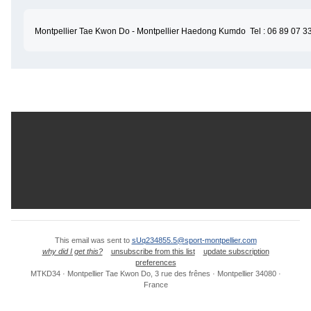
Montpellier Tae Kwon Do - Montpellier Haedong Kumdo  Tel : 06 89 07 33 
This email was sent to
sUq234855.5@sport-montpellier.com
why did I get this?
unsubscribe from this list
update subscription
preferences
MTKD34 · Montpellier Tae Kwon Do, 3 rue des frênes · Montpellier 34080 ·
France