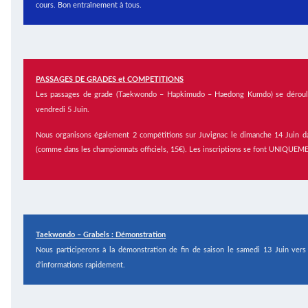
cours. Bon entraînement à tous.
PASSAGES DE GRADES et COMPETITIONS
Les passages de grade (Taekwondo – Hapkimudo – Haedong Kumdo) se dérouler
vendredi 5 Juin.
Nous organisons également 2 compétitions sur Juvignac le dimanche 14 Juin da
(comme dans les championnats officiels, 15€). Les inscriptions se font UNIQUEM
Taekwondo – Grabels : Démonstration
Nous participerons à la démonstration de fin de saison le samedi 13 Juin ve
d’informations rapidement.