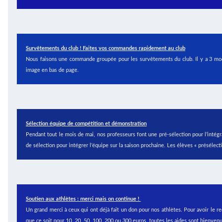
Survêtements du club ! Faites vos commandes rapidement au club
Nous faisons une commande groupée pour les survêtements du club. Il y a 3 mod
image en bas de page.
Sélection équipe de compétition et démonstration
Pendant tout le mois de mai, nos professeurs font une pré-sélection pour l’inté
de sélection pour intégrer l’équipe sur la saison prochaine. Les élèves « présélect
Soutien aux athlètes : merci mais on continue !
Un grand merci à ceux qui ont déjà fait un don pour nos athlètes. Pour avoir le 
que ce soit pour 10, 20, 50, 100, 200 ou 300 euros, toutes les aides sont bienve