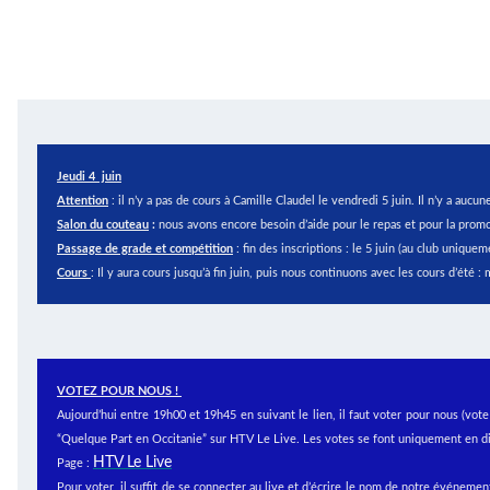
Jeudi 4 juin
Attention
: il n’y a pas de cours à Camille Claudel le vendredi 5 juin. Il n’y a au
Salon du couteau
:
nous avons encore besoin d’aide pour le repas et pour la promot
Passage de grade et compétition
: fin des inscriptions : le 5 juin (au club uniquem
Cours
: Il y aura cours jusqu’à fin juin, puis nous continuons avec les cours d’été 
VOTEZ POUR NOUS !
Aujourd’hui entre 19h00 et 19h45 en suivant le lien, il faut voter pour nous (vot
“Quelque Part en Occitanie” sur HTV Le Live. Les votes se font uniquement en di
HTV Le Live
Page :
Pour voter, il suffit de se connecter au live et d’écrire le nom de notre événem