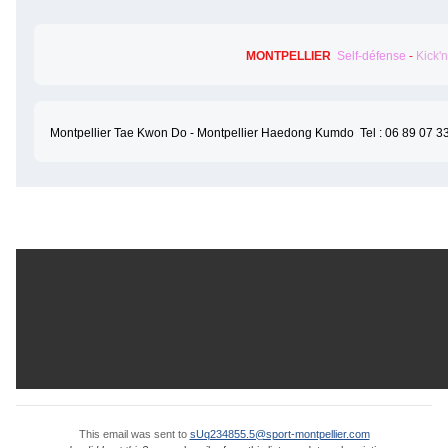
MONTPELLIER  
Self-défense
 - 
Kick'
Montpellier Tae Kwon Do - Montpellier Haedong Kumdo  Tel : 06 89 07 33 
This email was sent to
sUq234855.5@sport-montpellier.com