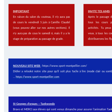
IMPORTANT
INVITE TES AMIS
:
En raison du salon du couteau, il n’y aura pas
Après le passage d
de cours le vendredi 5 juin à Camille Claudel
tous les cours p
(vous pouvez aller sur nos autres sections). Il
activités. Tu peux
n’y aura pas de cous le samedi 6, mais il y a le
veux, à tous les c
stage de préparation au passage de grade.
distribuerons les fl
NOUVEAU SITE WEB
: https://www.sport-montpellier.com/
Didier a relooké notre site pour qu’il soit plus facile à lire (mode clair ou somb
…
https://www.sport-montpellier.com
St Georges d’orques – Taekwondo
Bravo et MERCI aux élèves qui sont venus dimanche pour assurer l’animation Taekw