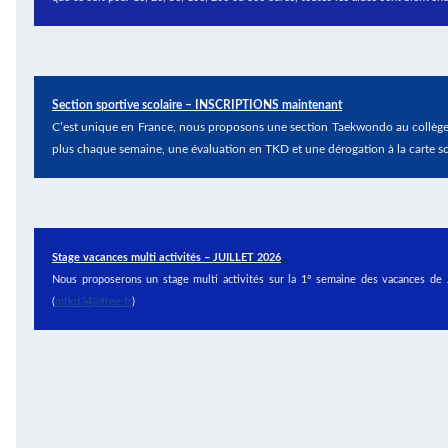
Section sportive scolaire – INSCRIPTIONS maintenant
C’est unique en France, nous proposons une section Taekwondo au collège 
plus chaque semaine, une évaluation en TKD et une dérogation à la carte scol
Stage vacances multi activités – JUILLET 2026
Nous proposerons un stage multi activités sur la 1° semaine des vacances de 
(
mtkd34@free.fr
)