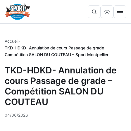
Lancer
Ouvri
Rechercher
la
le
sur
recherche
menu
le
site
Accueil
TKD-HDKD- Annulation de cours Passage de grade –
Compétition SALON DU COUTEAU – Sport Montpellier
TKD-HDKD- Annulation de
cours Passage de grade –
Compétition SALON DU
COUTEAU
04/06/2026