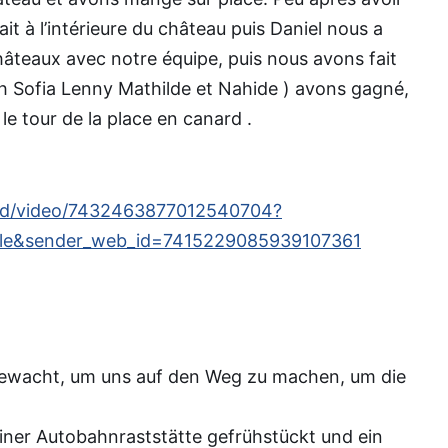
it à l’intérieure du château puis Daniel nous a
châteaux avec notre équipe, puis nous avons fait
h Sofia Lenny Mathilde et Nahide ) avons gagné,
le tour de la place en canard .
tkd/video/7432463877012540704?
ile&sender_web_id=7415229085939107361
gewacht, um uns auf den Weg zu machen, um die
iner Autobahnraststätte gefrühstückt und ein