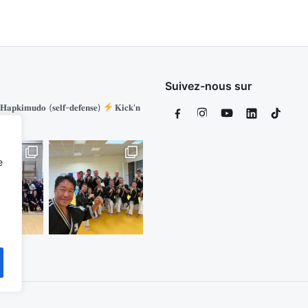
Suivez-nous sur
𝐚𝐩𝐤𝐢𝐦𝐮𝐝𝐨 (𝐬𝐞𝐥𝐟-𝐝𝐞𝐟𝐞𝐧𝐬𝐞)
𝐊𝐢𝐜𝐤'𝐧
e