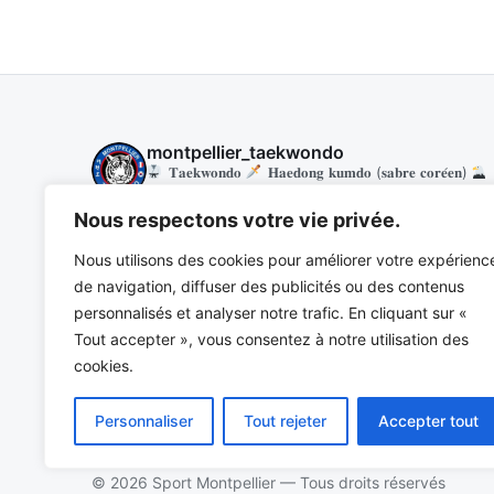
montpellier_taekwondo
𝐓𝐚𝐞𝐤𝐰𝐨𝐧𝐝𝐨
𝐇𝐚𝐞𝐝𝐨𝐧𝐠 𝐤𝐮𝐦𝐝𝐨 (𝐬𝐚𝐛𝐫𝐞 𝐜𝐨𝐫𝐞́𝐞𝐧)

𝐅𝐨𝐫𝐦 (𝐠𝐲𝐦 𝐛𝐢𝐞𝐧-𝐞̂𝐭𝐫𝐞)
Nous respectons votre vie privée.
Nous utilisons des cookies pour améliorer votre expérienc
de navigation, diffuser des publicités ou des contenus
personnalisés et analyser notre trafic. En cliquant sur «
Tout accepter », vous consentez à notre utilisation des
cookies.
Personnaliser
Tout rejeter
Accepter tout
© 2026 Sport Montpellier — Tous droits réservés